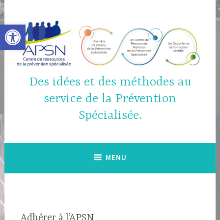
Accéder
au
Ouvrir la barre d’outils
contenu
principal
Des idées et des méthodes au
service de la Prévention
Spécialisée.
MENU
Adhérer à l’APSN