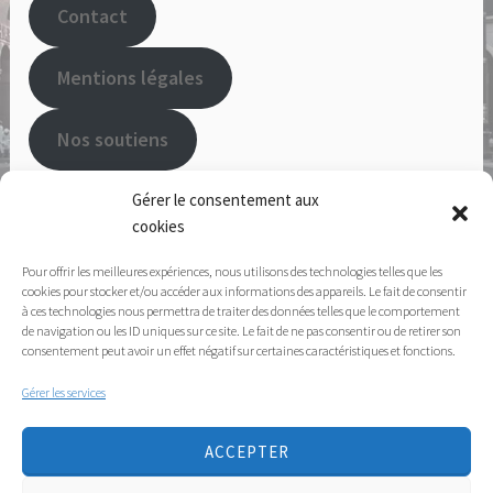
Contact
Mentions légales
Nos soutiens
Adhérer à l'APSN
Gérer le consentement aux
cookies
Pour offrir les meilleures expériences, nous utilisons des technologies telles que les
112 Rue d'Arras, 59000 LILLE -
03.20.16.81.40
ou
cookies pour stocker et/ou accéder aux informations des appareils. Le fait de consentir
à ces technologies nous permettra de traiter des données telles que le comportement
06.73.80.06.93
de navigation ou les ID uniques sur ce site. Le fait de ne pas consentir ou de retirer son
consentement peut avoir un effet négatif sur certaines caractéristiques et fonctions.
Afin d'améliorer l'accessibilité de notre site web, nous
Gérer les services
utilisons l'extension One Click Accessibility. Pour l'utiliser,
cliquez sur le symbole
en haut à gauche
ACCEPTER