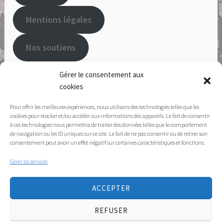
Mentions légales
Nos soutiens
Adhérer à l'APSN
Gérer le consentement aux
cookies
Pour offrir les meilleures expériences, nous utilisons des technologies telles que les
112 Rue d'Arras, 59000 LILLE -
03.20.16.81.40
ou
cookies pour stocker et/ou accéder aux informations des appareils. Le fait de consentir
à ces technologies nous permettra de traiter des données telles que le comportement
06.73.80.06.93
de navigation ou les ID uniques sur ce site. Le fait de ne pas consentir ou de retirer son
consentement peut avoir un effet négatif sur certaines caractéristiques et fonctions.
Afin d'améliorer l'accessibilité de notre site web, nous
Gérer les services
utilisons l'extension One Click Accessibility. Pour l'utiliser,
cliquez sur le symbole
en haut à gauche
ACCEPTER
REFUSER