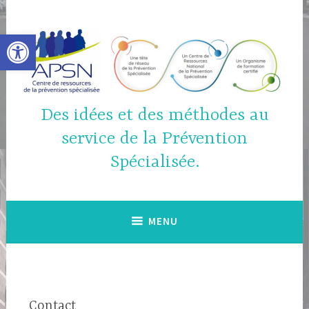
Accéder
au
Ouvrir la barre d’outils
contenu
principal
Des idées et des méthodes au
service de la Prévention
Spécialisée.
MENU
Contact