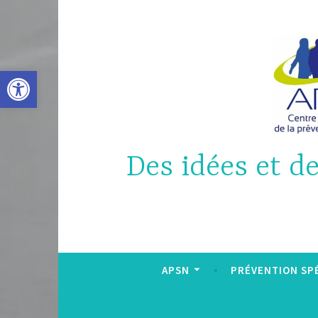
Accéder
au
contenu
principal
Ouvrir la barre d’outils
Des idées et d
APSN
PRÉVENTION SPÉ