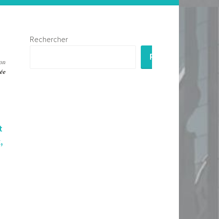
Rechercher
RECHERCHER
ion
sée
t
,