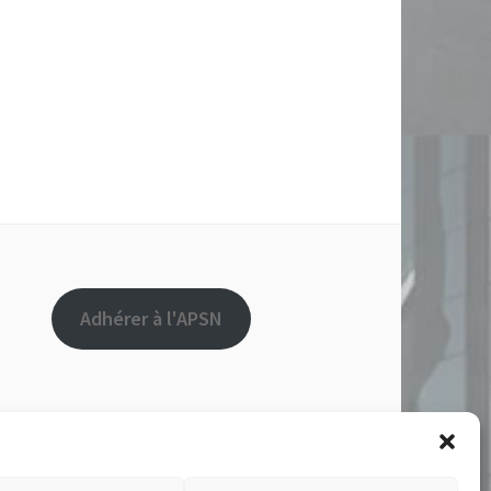
Adhérer à l'APSN
ez sur le symbole
en haut à gauche