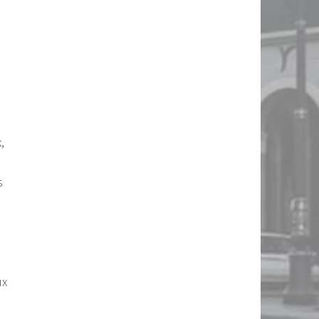
,
s
ux