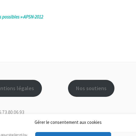
es possibles »-APSN-
2012
ntions légales
Nos soutiens
.73.80.06.93
Gérer le consentement aux cookies
nous utilisons l'extension One Click Accessibility. Pour l'utiliser, cliqu
es pour stocker et/ou